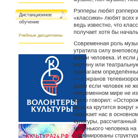
Рэпперы любят рэпперов,
Дистанционное
«классики» любят всех и
обучение
ведь известно, что клас
получает хотя бы начал
Учебные дисциплины
Современная роль музык
утратила силу внеповсе
жизни человека. И если 
картину или театральную
прилагаем определённые
— с экранов телевизоров
Даже если человек не же
современном мире не из
Кокто говорил: «Осторож
музыка крутится вокруг 
окружает нас в основно
культуры, рассчитанный
маленького человека на
сформированы структуры