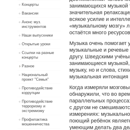
Концерты
занимающихся музыкой 
значительная релаксация
Вакансии
всякое усилие и интелл
Анонс муз.
«музыкальному мозгу» л
инструментов
остаётся много ресурсов
Наши выпускники
Музыка очень помогает 
Открытые уроки
музыкальные и речевые 
Ссылки на разные
другу. Шведскими учёны
концерты
занимающиеся музыкой,
Разное
музыку, но и слова, стих
Национальный
музыкальная интонация 
проект "Семья"
Когда измеряли мозгов
Противодействие
коррупции
обнаружили, что во вре
параллельных процесса:
Противодействие
терроризму и
с другом не смешиваются
экстремизму
измерениях: музыкально
Профилактика
поющий ребёнок являет
мошенничества
умеющим делать два де