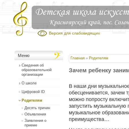
Версия для слабовидящих
Меню
Вы здесь
Главная
»
Родителям
Сведения об
Зачем ребенку зани
образовательной
организации
О школе
В наши дни музыкальное
Цифровой ID
обесценивается, зачем т
можно попросту включит
Родителям
запустить музыкальную 
Десять причин
музыкальное образовани
Объявления
преимущества…
Заявления о
приеме