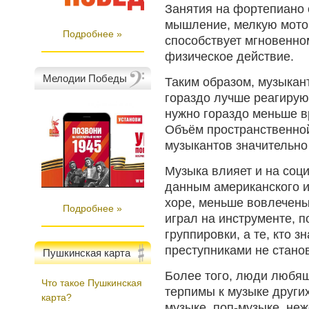
Занятия на фортепиано 
мышление, мелкую мотор
Подробнее »
способствует мгновенно
физическое действие.
Мелодии Победы
Таким образом, музыкан
гораздо лучше реагирую
нужно гораздо меньше в
Объём пространственной
музыкантов значительно
Музыка влияет и на соц
данным американского и
хоре, меньше вовлечены 
Подробнее »
играл на инструменте, п
группировки, а те, кто з
преступниками не стано
Пушкинская карта
Более того, люди любящ
Что такое Пушкинская
терпимы к музыке других
карта?
музыке, поп-музыке, не