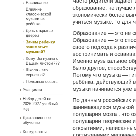
Часто родители задают 
Расписание
образование, не лучше 
Влияние
экономически более выг
классической
музыки на
учиться музыке, то для ч
ребёнка
День открытых
Образование — это не с
дверей
Образование — это спос
Зачем ребенку
своего подхода к разли
заниматься
музыкой?
воспринимать и осваива
Кому Вы нужны с
Именно музыкальное обр
Вашим листом???
было другое, способств
Школа - это
Потому что музыка — ги
серьезно?
ребёнка, действующий в
Полезные советы
музыки начинается уже 
Учащимся
Набор детей на
По данным российских и
2026-2027 учебный
занимающихся музыкой б
год
полушария мозга , что о
Дистанционное
полушарии творческие и
обучение
открытиями, написанным
Конкурсанты
достижениями человечес