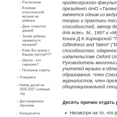
продюсерского факульт
Расписание
президент АНО «Талант
Влияние
классической
является одним из вед
музыки на
теории и практики тес
ребёнка
способностей, автор б
День открытых
дверей
для всех». М., 1997 и «
Зачем ребенку
Книга Д.К.Кирнарской "The
заниматься
Giftedness and Talent" 
музыкой?
способностях, одаренн
Кому Вы нужны с
Вашим листом???
издательстве Oxford Univ
Школа - это
Руководитель многочис
серьезно?
учителей музыки в обл
Полезные советы
образования. Член Сою
Учащимся
журналистов, член през
Набор детей на
общенациональной секци
2026-2027 учебный
год
Дистанционное
Десять причин отдать
обучение
Несмотря на то, что
Конкурсанты