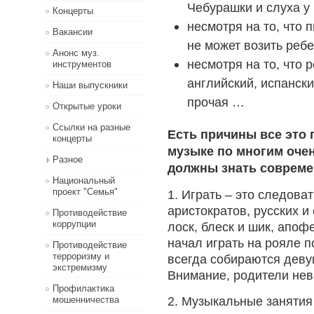
Чебурашки и слуха у 
Концерты
несмотря на то, что 
Вакансии
не может возить ребе
Анонс муз.
несмотря на то, что 
инструментов
английский, испански
Наши выпускники
прочая …
Открытые уроки
Ссылки на разные
Есть причины все это 
концерты
музыке по многим оче
Разное
должны знать совреме
Национальный
проект "Семья"
1. Играть – это следова
аристократов, русских и
Противодействие
коррупции
лоск, блеск и шик, апоф
начал играть на рояле п
Противодействие
терроризму и
всегда собираются деву
экстремизму
Внимание, родители нев
Профилактика
2. Музыкальные занятия
мошенничества