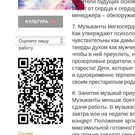
родители будущих основ
ведет от сердца к сердцу
менеджера – обезоружи
7. Музыканты мягкосерд
Как утверждают психоло
чувствительны как дамы
Оцените нашу
тверды духом как мужчи
работу
чтобы в ней преуспеть,
прозорливые родители,
старости! Дети, которые
и одновременно терпели
своим престарелым роди
8. Занятия музыкой при
Музыканты меньше боятс
сдачи работы. В музыка
завтра или на неделю в
концерт. Положение арти
максимальной готовности
Ссылка
опытом не завалит серь