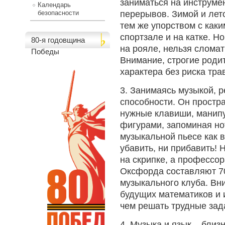
заниматься на инструмен
Календарь
перерывов. Зимой и лето
безопасности
тем же упорством с как
спортзале и на катке. Но
80-я годовщина
на рояле, нельзя сломать
Победы
Внимание, строгие роди
характера без риска тра
3. Занимаясь музыкой, 
способности. Он простр
нужные клавиши, манип
фигурами, запоминая нотн
музыкальной пьесе как в
убавить, ни прибавить!
на скрипке, а профессо
Оксфорда составляют 7
музыкального клуба. Вн
будущих математиков и 
чем решать трудные зад
4. Музыка и язык – бли