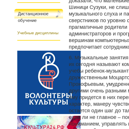
доказали, что маленьки
Шиници Сузуки, не слиш
музыкального слуха и па
Дистанционное
сверстников по уровню 
обучение
прагматичные родители 
Учебные дисциплины
администраторов и прог
вершинам компьютерных 
предпочитает сотрудник
6. Музыкальные занятия
их сегодня называют ко
учебы ребенок-музыкант
дружественным Моцарто
Прокофьевым, умудрен
другими очень разными 
ему придется в них пере
характер, манеру чувств
остается один шаг до т
едва ли не главное – по
пониманием, управлять 