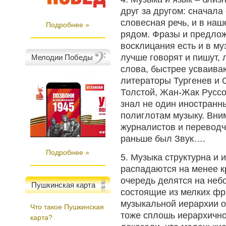
друг за другом: сначала
словесная речь, и в на
Подробнее »
рядом. Фразы и предлож
восклицания есть и в м
лучше говорят и пишут,
Мелодии Победы
слова, быстрее усваива
литераторы Тургенев и 
Толстой, Жан-Жак Руссо
знал не один иностранн
полиглотам музыку. Вни
журналистов и переводч
раньше был Звук….
Подробнее »
5. Музыка структурна и 
распадаются на менее к
очередь делятся на неб
Пушкинская карта
состоящие из мелких фр
музыкальной иерархии о
Что такое Пушкинская
тоже сплошь иерархично
карта?