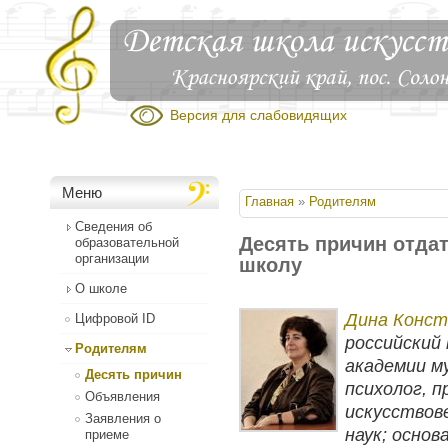
Версия для слабовидящих
Меню
Вы здесь
Главная
»
Родителям
Сведения об
Десять причин отда
образовательной
организации
школу
О школе
Дина Конст
Цифровой ID
российский
Родителям
академии м
Десять причин
психолог, 
Объявления
искусствов
Заявления о
наук; основ
приеме