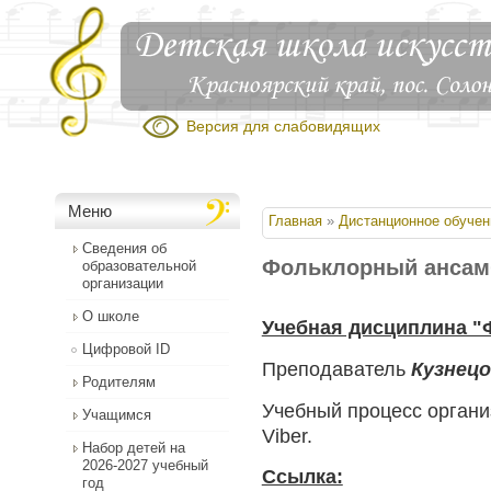
Версия для слабовидящих
Меню
Вы здесь
Главная
»
Дистанционное обучен
Сведения об
Фольклорный ансамб
образовательной
организации
О школе
Учебная дисциплина "
Цифровой ID
Преподаватель
Кузнецо
Родителям
Учебный процесс орган
Учащимся
Viber.
Набор детей на
2026-2027 учебный
Ссылка:
год