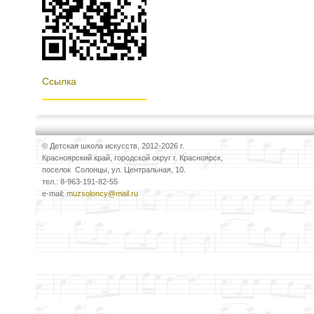
Ссылка
© Детская школа искусств, 2012-2026 г.
Красноярский край, городской округ г. Красноярск,
поселок Солонцы, ул. Центральная, 10.
тел.: 8-963-191-82-55
e-mail:
muzsoloncy@mail.ru