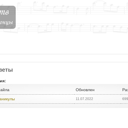
веты
ия:
файла
Обновлен
Ра
аникулы
11.07.2022
699