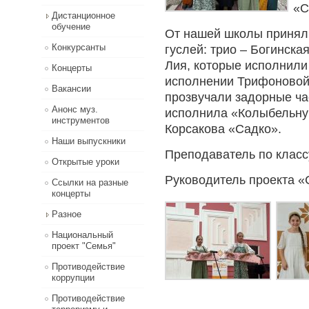
«С
Дистанционное
обучение
От нашей школы приняли
Конкурсанты
гуслей: трио – Богинск
Лия, которые исполнили
Концерты
исполнении Трифоновой
Вакансии
прозвучали задорные ча
Анонс муз.
исполнила «Колыбельную
инструментов
Корсакова «Садко».
Наши выпускники
Преподаватель по класс
Открытые уроки
Руководитель проекта «
Ссылки на разные
концерты
Разное
Национальный
проект "Семья"
Противодействие
коррупции
Противодействие