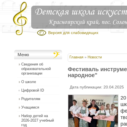
Версия для слабовидящих
Меню
Вы здесь
Главная
»
Новости
Сведения об
Фестиваль инструмен
образовательной
организации
народное"
О школе
Дата публикации: 20.04.2025
Цифровой ID
20
Родителям
шк
Учащимся
фе
Набор детей на
тв
2026-2027 учебный
ра
год