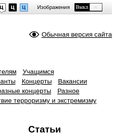
Изображения
Обычная версия сайта
телям
Учащимся
санты
Концерты
Вакансии
разные концерты
Разное
вие терроризму и экстремизму
Статьи