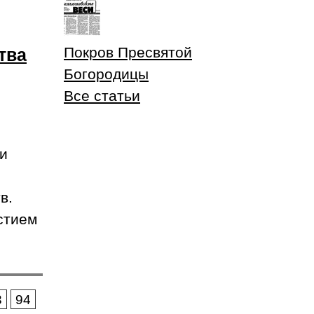
Покров Пресвятой
тва
Богородицы
Все статьи
 и
в.
стием
3
94