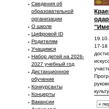
Сведения об
Крае
образовательной
одар
организации
О школе
"Име
Цифровой ID
19.10
Родителям
17-18
Учащимся
дости
Набор детей на 2026-
искус
2027 учебный год
участ
Дистанционное
Прогр
обучение
руков
Конкурсанты
культ
Концерты
Стр
Вакансии
« пе