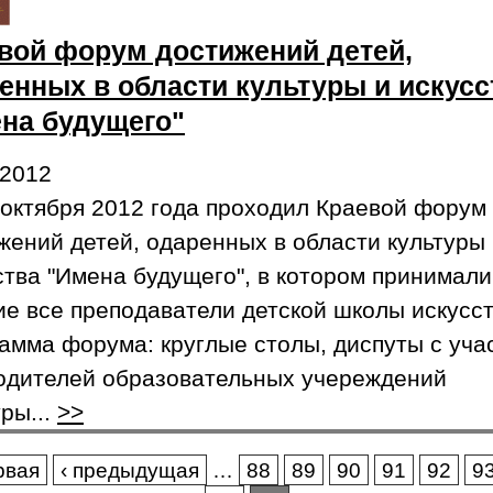
вой форум достижений детей,
енных в области культуры и искусс
на будущего"
.2012
 октября 2012 года проходил Краевой форум
жений детей, одаренных в области культуры
ства "Имена будущего", в котором принимали
ие все преподаватели детской школы искусст
амма форума: круглые столы, диспуты с уча
одителей образовательных учереждений
уры...
>>
аницы
рвая
‹ предыдущая
…
88
89
90
91
92
9