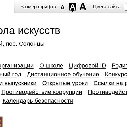
Размер шрифта:
Цвета сайта:
ола искусств
й, пос. Солонцы
организации
О школе
Цифровой ID
Роди
ный год
Дистанционное обучение
Конкур
и выпускники
Открытые уроки
Ссылки на 
Противодействие коррупции
Противодейст
Календарь безопасности